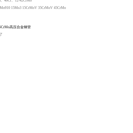
、40Cr、12-42CrMo
rMo910 15Mo3 15CrMoV 35CrMoV 45CrMo
15CrMo高压合金钢管
了