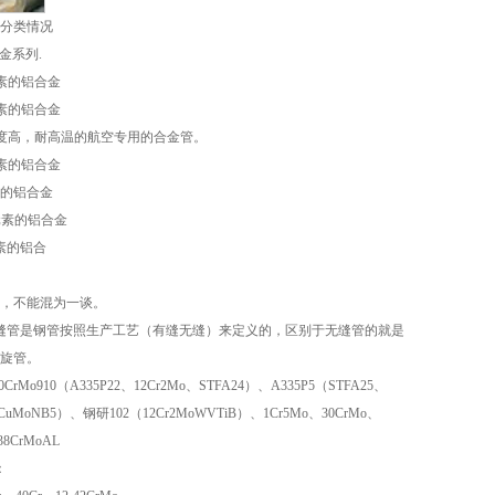
分类情况
合金系列.
元素的铝合金
元素的铝合金
硬度高，耐高温的航空专用的合金管。
元素的铝合金
素的铝合金
金元素的铝合金
元素的铝合
，不能混为一谈。
缝管是钢管按照生产工艺（有缝无缝）来定义的，区别于无缝管的就是
旋管。
Mo910（A335P22、12Cr2Mo、STFA24）、A335P5（STFA25、
iCuMoNB5）、钢研102（12Cr2MoWVTiB）、1Cr5Mo、30CrMo、
38CrMoAL
：