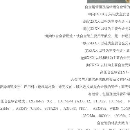
合金钢管概况编辑铝合金管的
中(a)1XXX 以纯铝为主的
朗(b)2XXX 以铜为主要合金
博(c)3XXX 以锰为主要合金
钢(d)钛合金管用途：钛合金管主要用于航空。是一种
铁(e)4XXX 以硅为主要合金
(f)5XXX 以镁为主要合金元
(g)6XXX 以镁和硅为主要合
(h)7XXX 以锌为主要合金
高压合金钢管(2张)
合金管与无缝管两者既有关系又有区别
管是钢管按照生产用料（也就是材质）来定义的，顾名思义就是合金做的管子；而无
有缝管，包括直缝焊管和螺
压合金钢管材质：12Cr1MoV（G）、13CrMo44（A335P12、STFA22、15CrMo）、10Cr
Cr5Mo）、A335P9（Cr9Mo、STFA26）、A335P91（T91）、A335P92、WB36（15N
35CrMo、40CrMo、42CrMo、
合金管的材质大致有