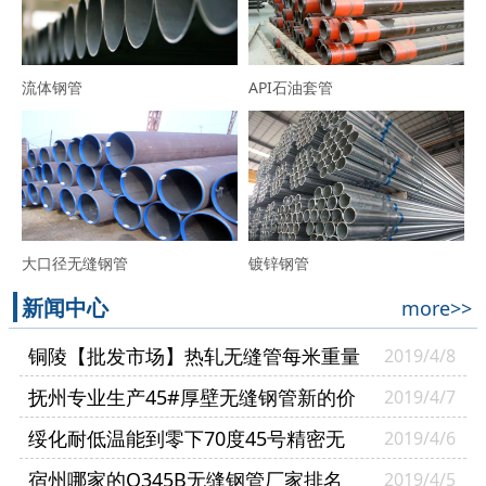
流体钢管
API石油套管
大口径无缝钢管
镀锌钢管
新闻中心
more>>
铜陵【批发市场】热轧无缝管每米重量
2019/4/8
【凯泰管业】
抚州专业生产45#厚壁无缝钢管新的价
2019/4/7
格-可非标定做
绥化耐低温能到零下70度45号精密无
2019/4/6
缝管怎么辨别【凯泰管业】
宿州哪家的Q345B无缝钢管厂家排名
2019/4/5